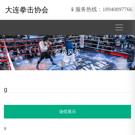
大连拳击协会
📱服务热线：18940897766
会员风采
g
场馆展示
g