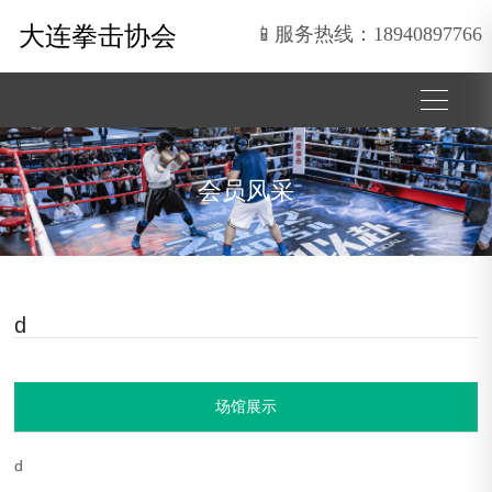
大连拳击协会
📱服务热线：18940897766
会员风采
d
场馆展示
d